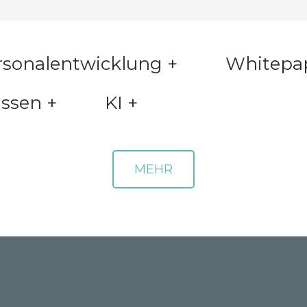
ersonalentwicklung +
Whitepa
issen +
KI +