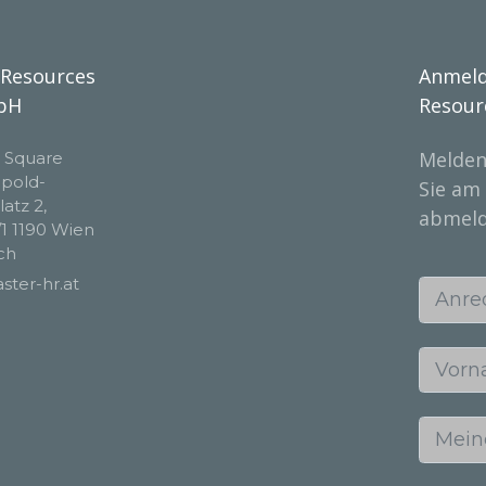
Resources
Anmeld
bH
Resour
Melden
- Square
pold-
Sie am
atz 2,
abmeld
/1 1190 Wien
ch
Anrede (H
ter-hr.at
Vorname 
Meine E-M
Unterneh