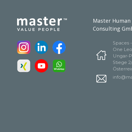
Master Human 
Consulting Gm
Spaces 
One Leo
Ungar-Pl
Stiege 2
Österrei
info@mas