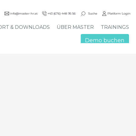
Suche
info@master-hr.at
+43 (676) 448 95 56
Platform Login
ORT & DOWNLOADS
ÜBER MASTER
TRAININGS
Demo buchen